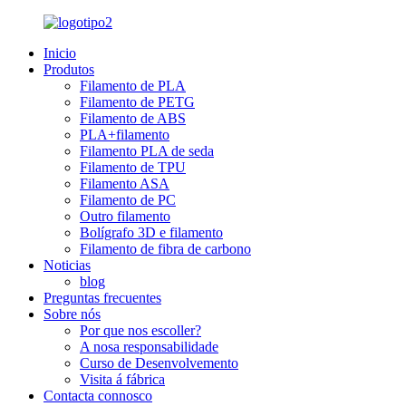
Inicio
Produtos
Filamento de PLA
Filamento de PETG
Filamento de ABS
PLA+filamento
Filamento PLA de seda
Filamento de TPU
Filamento ASA
Filamento de PC
Outro filamento
Bolígrafo 3D e filamento
Filamento de fibra de carbono
Noticias
blog
Preguntas frecuentes
Sobre nós
Por que nos escoller?
A nosa responsabilidade
Curso de Desenvolvemento
Visita á fábrica
Contacta connosco