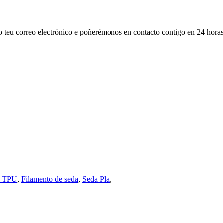
 o teu correo electrónico e poñerémonos en contacto contigo en 24 horas
e TPU
,
Filamento de seda
,
Seda Pla
,