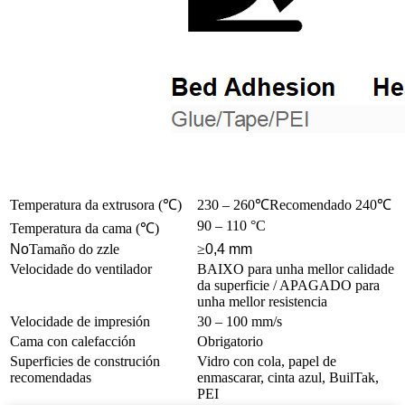
Temperatura da extrusora (
℃
)
230 – 260
℃
Recomendado 240
℃
90 – 110 °C
Temperatura da cama (
℃
)
No
Tamaño do zzle
≥
0,4 mm
Velocidade do ventilador
BAIXO para unha mellor calidade
da superficie / APAGADO para
unha mellor resistencia
Velocidade de impresión
30 – 100 mm/s
Cama con calefacción
Obrigatorio
Superficies de construción
Vidro con cola, papel de
recomendadas
enmascarar, cinta azul, BuilTak,
PEI