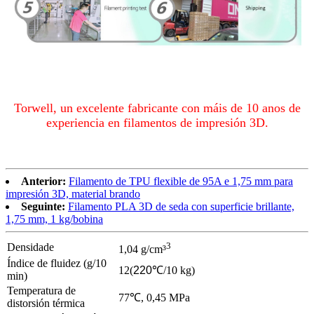
Torwell, un excelente fabricante con máis de 10 anos de
experiencia en filamentos de impresión 3D.
Anterior:
Filamento de TPU flexible de 95A e 1,75 mm para
impresión 3D, material brando
Seguinte:
Filamento PLA 3D de seda con superficie brillante,
1,75 mm, 1 kg/bobina
3
Densidade
1,04 g/cm³
Índice de fluidez (g/10
12
(
220
℃
/10 kg
)
min)
Temperatura de
77
℃
, 0,45 MPa
distorsión térmica