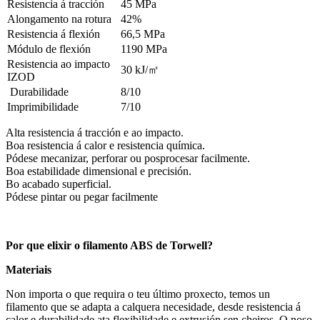
Resistencia á tracción
45 MPa
Alongamento na rotura
42%
Resistencia á flexión
66,5 MPa
Módulo de flexión
1190 MPa
Resistencia ao impacto
30 kJ/
㎡
IZOD
Durabilidade
8/10
Imprimibilidade
7/10
Alta resistencia á tracción e ao impacto.
Boa resistencia á calor e resistencia química.
Pódese mecanizar, perforar ou posprocesar facilmente.
Boa estabilidade dimensional e precisión.
Bo acabado superficial.
Pódese pintar ou pegar facilmente
Por que elixir o filamento ABS de Torwell?
Materiais
Non importa o que requira o teu último proxecto, temos un
filamento que se adapta a calquera necesidade, desde resistencia á
calor e durabilidade ata flexibilidade e extrusión sen cheiros. O noso