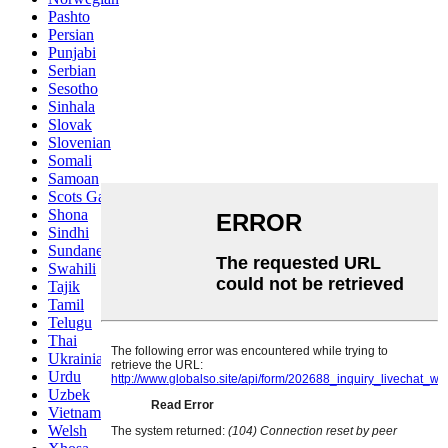
Pashto
Persian
Punjabi
Serbian
Sesotho
Sinhala
Slovak
Slovenian
Somali
Samoan
Scots Gaelic
Shona
Sindhi
Sundanese
Swahili
Tajik
Tamil
Telugu
Thai
Ukrainian
Urdu
Uzbek
Vietnamese
Welsh