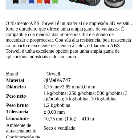
O filamento ABS Torwell é un material de impresión 3D versátil,
forte e duradeiro que ofrece unha ampla gama de vantaxes. É
compatible coa maioría das impresoras 3D e é doado de
mecanizar e posprocesar. Coa súa alta resistencia, boa resistencia
ao impacto e excelente resistencia á calor, o filamento ABS
Torwell é unha excelente opción para unha ampla gama de
aplicacións industriais e de consumo.
B
rand
T
Orwell
Material
Q
iMei
PA
747
Diámetro
1,75 mm/2,85 mm/3,0 mm
1 kg/bobina; 250 g/bobina; 500 g/bobina; 3
Peso neto
kg/bobina; 5 kg/bobina; 10 kg/bobina
Peso bruto
1,2 kg/bobina
Tolerancia
±
0,03 mm
L
lonxitude
1
0,75 mm (1 kg) = 410 m
Ambiente de
Seco e ventilado
almacenamento
Configuración de