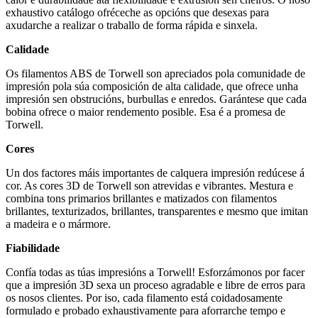
exhaustivo catálogo ofréceche as opcións que desexas para
axudarche a realizar o traballo de forma rápida e sinxela.
Calidade
Os filamentos ABS de Torwell son apreciados pola comunidade de
impresión pola súa composición de alta calidade, que ofrece unha
impresión sen obstrucións, burbullas e enredos. Garántese que cada
bobina ofrece o maior rendemento posible. Esa é a promesa de
Torwell.
Cores
Un dos factores máis importantes de calquera impresión redúcese á
cor. As cores 3D de Torwell son atrevidas e vibrantes. Mestura e
combina tons primarios brillantes e matizados con filamentos
brillantes, texturizados, brillantes, transparentes e mesmo que imitan
a madeira e o mármore.
Fiabilidade
Confía todas as túas impresións a Torwell! Esforzámonos por facer
que a impresión 3D sexa un proceso agradable e libre de erros para
os nosos clientes. Por iso, cada filamento está coidadosamente
formulado e probado exhaustivamente para aforrarche tempo e