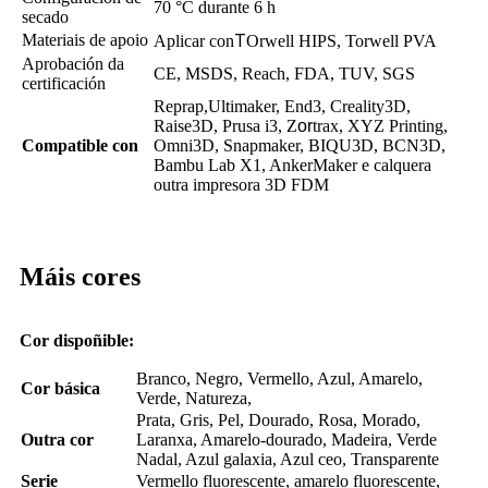
70 °C durante 6 h
secado
Materiais de apoio
T
Aplicar con
Orwell HIPS, Torwell PVA
Aprobación da
CE, MSDS, Reach, FDA, TUV, SGS
certificación
Reprap,Ultimaker, End3, Creality3D,
Raise3D, Prusa i3, Z
or
trax, XYZ Printing,
Compatible con
Omni3D, Snapmaker, BIQU3D, BCN3D,
Bambu Lab X1, AnkerMaker e calquera
outra impresora 3D FDM
Máis cores
Cor dispoñible:
Branco, Negro, Vermello, Azul, Amarelo,
Cor básica
Verde, Natureza,
Prata, Gris, Pel, Dourado, Rosa, Morado,
Outra cor
Laranxa, Amarelo-dourado, Madeira, Verde
Nadal, Azul galaxia, Azul ceo, Transparente
Serie
Vermello fluorescente, amarelo fluorescente,