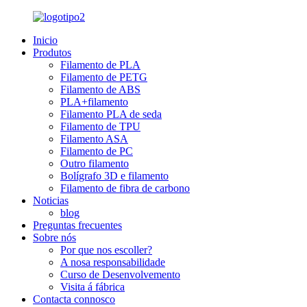
Inicio
Produtos
Filamento de PLA
Filamento de PETG
Filamento de ABS
PLA+filamento
Filamento PLA de seda
Filamento de TPU
Filamento ASA
Filamento de PC
Outro filamento
Bolígrafo 3D e filamento
Filamento de fibra de carbono
Noticias
blog
Preguntas frecuentes
Sobre nós
Por que nos escoller?
A nosa responsabilidade
Curso de Desenvolvemento
Visita á fábrica
Contacta connosco