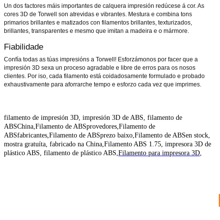
Un dos factores máis importantes de calquera impresión redúcese á cor. As
cores 3D de Torwell son atrevidas e vibrantes. Mestura e combina tons
primarios brillantes e matizados con filamentos brillantes, texturizados,
brillantes, transparentes e mesmo que imitan a madeira e o mármore.
Fiabilidade
Confía todas as túas impresións a Torwell! Esforzámonos por facer que a
impresión 3D sexa un proceso agradable e libre de erros para os nosos
clientes. Por iso, cada filamento está coidadosamente formulado e probado
exhaustivamente para aforrarche tempo e esforzo cada vez que imprimes.
filamento de impresión 3D,
impresión 3D de ABS, filamento de
ABS
China,
Filamento de ABS
provedores,
Filamento de
ABS
fabricantes,
Filamento de ABS
prezo baixo,
Filamento de ABS
en stock,
mostra gratuíta, fabricado na China,
Filamento ABS 1.75, impresora 3D de
plástico ABS, filamento de plástico ABS,
Filamento para impresora 3D
,