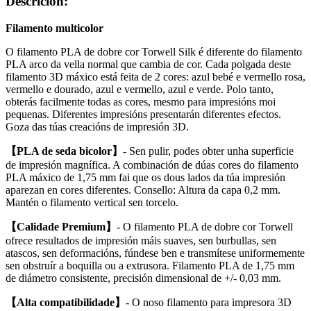
Descrición:
Filamento multicolor
O filamento PLA de dobre cor Torwell Silk é diferente do filamento
PLA arco da vella normal que cambia de cor. Cada polgada deste
filamento 3D máxico está feita de 2 cores: azul bebé e vermello rosa,
vermello e dourado, azul e vermello, azul e verde. Polo tanto,
obterás facilmente todas as cores, mesmo para impresións moi
pequenas. Diferentes impresións presentarán diferentes efectos.
Goza das túas creacións de impresión 3D.
【PLA de seda bicolor】
- Sen pulir, podes obter unha superficie
de impresión magnífica. A combinación de dúas cores do filamento
PLA máxico de 1,75 mm fai que os dous lados da túa impresión
aparezan en cores diferentes. Consello: Altura da capa 0,2 mm.
Mantén o filamento vertical sen torcelo.
【Calidade Premium】
- O filamento PLA de dobre cor Torwell
ofrece resultados de impresión máis suaves, sen burbullas, sen
atascos, sen deformacións, fúndese ben e transmítese uniformemente
sen obstruír a boquilla ou a extrusora. Filamento PLA de 1,75 mm
de diámetro consistente, precisión dimensional de +/- 0,03 mm.
【Alta compatibilidade】
- O noso filamento para impresora 3D