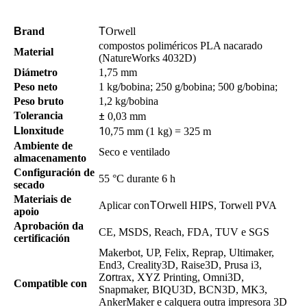
B
rand
T
Orwell
compostos poliméricos PLA nacarado
Material
(NatureWorks 4032D)
Diámetro
1,75 mm
Peso neto
1 kg/bobina; 250 g/bobina; 500 g/bobina;
Peso bruto
1,2 kg/bobina
Tolerancia
±
0,03 mm
L
lonxitude
1
0,75 mm (1 kg) = 325 m
Ambiente de
Seco e ventilado
almacenamento
Configuración de
55 °C durante 6 h
secado
Materiais de
T
Aplicar con
Orwell HIPS, Torwell PVA
apoio
Aprobación da
CE, MSDS, Reach, FDA, TUV e SGS
certificación
Makerbot, UP, Felix, Reprap, Ultimaker,
End3, Creality3D, Raise3D, Prusa i3,
Z
or
trax, XYZ Printing, Omni3D,
Compatible con
Snapmaker, BIQU3D, BCN3D, MK3,
AnkerMaker e calquera outra impresora 3D