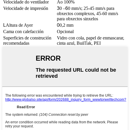
Velocidade do ventilador
Ao 100%
Velocidade de impresión
3
0 –
6
0 mm/s; 25-45 mm/s para
obxectos complexos, 45-60 mm/s
para obxectos sinxelos
L
Altura de Ayer
0
0,2 mm
Cama con calefacción
Opcional
Superficies de construción
Vidro con cola, papel de enmascarar,
recomendadas
cinta azul, BuilTak, PEI