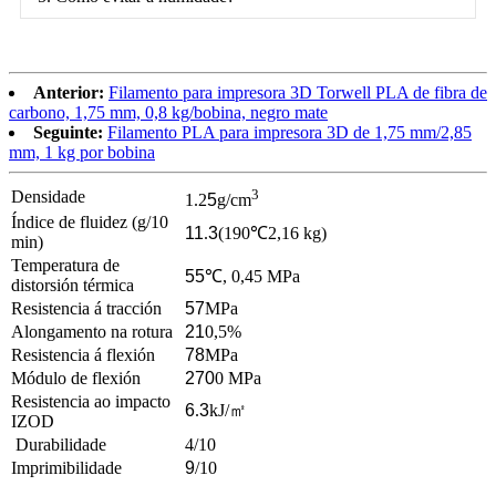
Anterior:
Filamento para impresora 3D Torwell PLA de fibra de
carbono, 1,75 mm, 0,8 kg/bobina, negro mate
Seguinte:
Filamento PLA para impresora 3D de 1,75 mm/2,85
mm, 1 kg por bobina
3
Densidade
1.2
5
g/cm
Índice de fluidez (g/10
11
.
3
(
190
℃
2,16 kg
)
min)
Temperatura de
55
℃
, 0,45 MPa
distorsión térmica
Resistencia á tracción
57
MPa
Alongamento na rotura
21
0,5%
Resistencia á flexión
78
MPa
Módulo de flexión
270
0 MPa
Resistencia ao impacto
6
.
3
kJ/
㎡
IZOD
Durabilidade
4/10
Imprimibilidade
9
/10