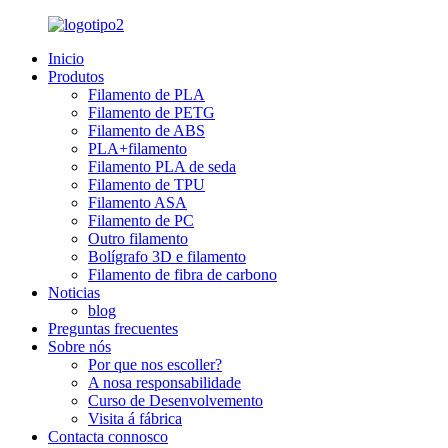
Inicio
Produtos
Filamento de PLA
Filamento de PETG
Filamento de ABS
PLA+filamento
Filamento PLA de seda
Filamento de TPU
Filamento ASA
Filamento de PC
Outro filamento
Bolígrafo 3D e filamento
Filamento de fibra de carbono
Noticias
blog
Preguntas frecuentes
Sobre nós
Por que nos escoller?
A nosa responsabilidade
Curso de Desenvolvemento
Visita á fábrica
Contacta connosco