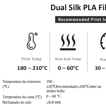
Temperatura da extrusora
190 –
(
℃
)
220
℃
Recomendado
≤
200
℃
obter un
mellor brillo
0 – 60 °C
Temperatura da cama (
℃
)
No
Tamaño do zzle
≥
0,4 mm