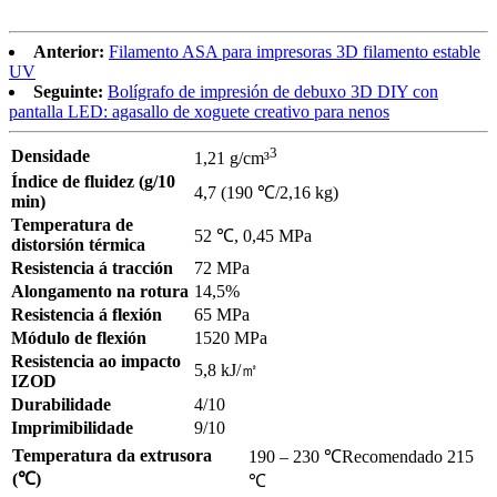
Anterior:
Filamento ASA para impresoras 3D filamento estable
UV
Seguinte:
Bolígrafo de impresión de debuxo 3D DIY con
pantalla LED: agasallo de xoguete creativo para nenos
3
Densidade
1,21 g/cm³
Índice de fluidez (g/10
4,7 (190 ℃/2,16 kg)
min)
Temperatura de
52 ℃, 0,45 MPa
distorsión térmica
Resistencia á tracción
72 MPa
Alongamento na rotura
14,5%
Resistencia á flexión
65 MPa
Módulo de flexión
1520 MPa
Resistencia ao impacto
5,8 kJ/㎡
IZOD
Durabilidade
4/10
Imprimibilidade
9/10
Temperatura da extrusora
190 – 230 ℃
Recomendado 215
(℃)
℃