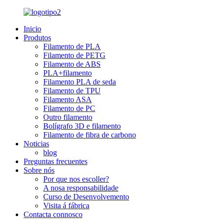
Inicio
Produtos
Filamento de PLA
Filamento de PETG
Filamento de ABS
PLA+filamento
Filamento PLA de seda
Filamento de TPU
Filamento ASA
Filamento de PC
Outro filamento
Bolígrafo 3D e filamento
Filamento de fibra de carbono
Noticias
blog
Preguntas frecuentes
Sobre nós
Por que nos escoller?
A nosa responsabilidade
Curso de Desenvolvemento
Visita á fábrica
Contacta connosco