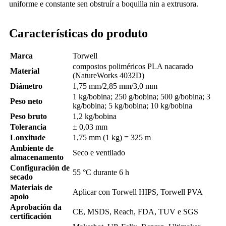
uniforme e constante sen obstruír a boquilla nin a extrusora.
Características do produto
Marca
Torwell
compostos poliméricos PLA nacarado
Material
(NatureWorks 4032D)
Diámetro
1,75 mm/2,85 mm/3,0 mm
1 kg/bobina; 250 g/bobina; 500 g/bobina; 3
Peso neto
kg/bobina; 5 kg/bobina; 10 kg/bobina
Peso bruto
1,2 kg/bobina
Tolerancia
± 0,03 mm
Lonxitude
1,75 mm (1 kg) = 325 m
Ambiente de
Seco e ventilado
almacenamento
Configuración de
55 °C durante 6 h
secado
Materiais de
Aplicar con Torwell HIPS, Torwell PVA
apoio
Aprobación da
CE, MSDS, Reach, FDA, TUV e SGS
certificación