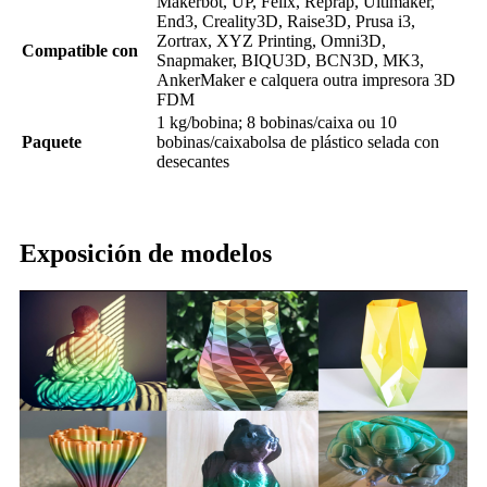
Makerbot, UP, Felix, Reprap, Ultimaker,
End3, Creality3D, Raise3D, Prusa i3,
Zortrax, XYZ Printing, Omni3D,
Compatible con
Snapmaker, BIQU3D, BCN3D, MK3,
AnkerMaker e calquera outra impresora 3D
FDM
1 kg/bobina; 8 bobinas/caixa ou 10
Paquete
bobinas/caixa
bolsa de plástico selada con
desecantes
Exposición de modelos