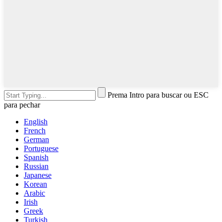
Prema Intro para buscar ou ESC
para pechar
English
French
German
Portuguese
Spanish
Russian
Japanese
Korean
Arabic
Irish
Greek
Turkish